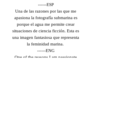
------ESP
Una de las razones por las que me
apasiona la fotografía submarina es
porque el agua me permite crear
situaciones de ciencia ficción. Esta es
una imagen fantasiosa que representa
la feminidad marina.
------ENG
One of the reasons I am passionate
about underwater photography is
because water allows me to create
science fiction situations. This is a
fantasy image that represents marine
femininity.
INFORMACIÓN DE
PRODUCTO
ESP: