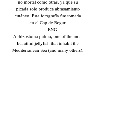
no mortal como otras, ya que su
picada solo produce abrasamiento
cutáneo. Esta fotografía fue tomada
en el Cap de Begur.
------ENG
A rhizostoma pulmo, one of the most
beautiful jellyfish that inhabit the
Mediterranean Sea (and many others).
This specie is poisonous but not
deadly like others, since its effect only
produces skin burning. This
photograph was taken in Cap de
Begur.
INFORMACIÓN DE
PRODUCTO
ESP:
POLÍTICA DE
Todas las impresiones son realizadas
DEVOLUCIÓN Y
con la plotter Canon iPF Pro 2000,