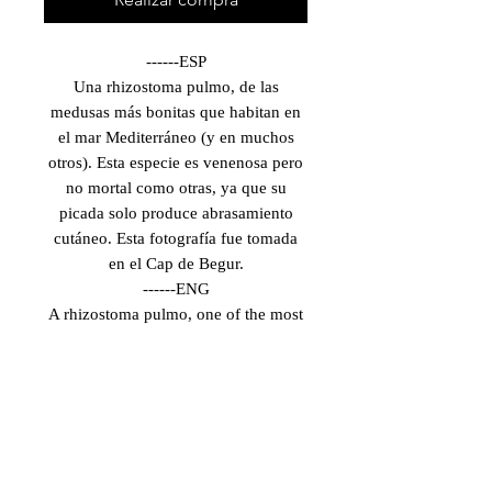
------ESP
Una rhizostoma pulmo, de las
medusas más bonitas que habitan en
el mar Mediterráneo (y en muchos
otros). Esta especie es venenosa pero
no mortal como otras, ya que su
picada solo produce abrasamiento
cutáneo. Esta fotografía fue tomada
en el Cap de Begur.
------ENG
A rhizostoma pulmo, one of the most
beautiful jellyfish that inhabit the
Mediterranean Sea (and many others).
This specie is poisonous but not
deadly like others, since its effect only
produces skin burning. This
photograph was taken in Cap de
Begur.