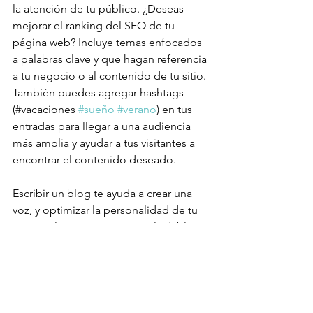
la atención de tu público. ¿Deseas 
mejorar el ranking del SEO de tu 
página web? Incluye temas enfocados 
a palabras clave y que hagan referencia 
a tu negocio o al contenido de tu sitio. 
También puedes agregar hashtags 
(#vacaciones 
#sueño
#verano
) en tus 
entradas para llegar a una audiencia 
más amplia y ayudar a tus visitantes a 
encontrar el contenido deseado.
Escribir un blog te ayuda a crear una 
voz, y optimizar la personalidad de tu 
marca. Elige una imagen inolvidable 
para incluir en tu entrada, o agrega un 
video para lograr una mayor 
repercusión. ¿Estás listo para 
comenzar? Simplemente crea una 
nueva publicación ahora. 