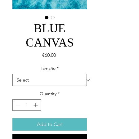
BLUE
CANVAS
Price
€60.00
Tamaño
*
Quantity
*
Add to Cart