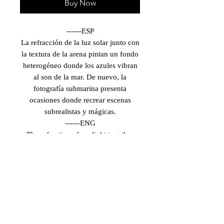
Buy Now
------ESP
La refracción de la luz solar junto con
la textura de la arena pintan un fondo
heterogéneo donde los azules vibran
al son de la mar. De nuevo, la
fotografía submarina presenta
ocasiones donde recrear escenas
subrealistas y mágicas.
------ENG
The refraction of sunlight together
with the texture of the sand paint an
heterogeneous background where the
blues vibrate to the sound of the sea.
Again, underwater photography
presents occasions to recreate surreal
and magical scenes.